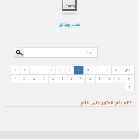
نماذج ووثائق
الكل
A
B
C
D
E
F
G
H
I
J
K
L
Y
X
W
V
U
T
S
R
Q
P
O
N
M
Z
!!لم يتم العثور على نتائج