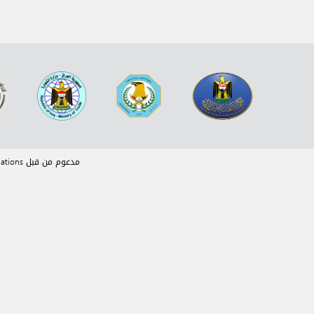
مدعوم من قبل eRegulations © نظام ادارة المحتوى مطور من قبل