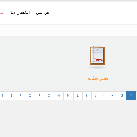
من نحن
الاتصال بنا
أخل
نماذج ووثائق
T
S
R
Q
P
O
N
M
L
K
J
I
H
G
F