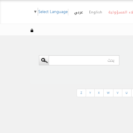
▼
Select Language
اء المسؤولية
English
عربي
Z
Y
X
W
V
U