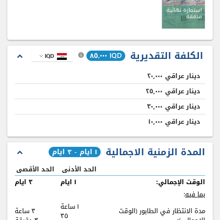
استمارة نهائية
مدققة
الكلفة التقديرية
IQD ٨٥,٠٠٠
IQD
expand_less
info
expand_more
دينار عراقي
٢٠,٠٠٠
دينار عراقي
٢٥,٠٠٠
دينار عراقي
٣٠,٠٠٠
دينار عراقي
۱٠,٠٠٠
المدة الزمنية الاجمالية
۱ ايام - ٣ ايام
expand_less
الحد الأدنى
الحد الأقصى
الوقت الإجمالي:
۱ ايام
٣ ايام
بما فيه
:
۱ ساعة
مدة الانتظار في الطابور (الوقت
٣ ساعة
٣٥