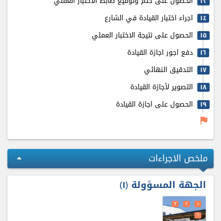
الحصول على ختم وتوقيع ضابط الاختبار العملي
۱٣
اجراء اختبار القيادة في الشارع
۱٤
الحصول على نتيجة الاختبار العملي
۱٥
دفع اجور اجازة القيادة
۱٦
التدقيق النهائي
۱٧
التصوير لأجازة القيادة
۱٨
الحصول على اجازة القيادة
۱٩
flag
ملخص الاجراءات
arrow_drop_up
الجهة المسؤولة
۱
٣
٢
۱
٦