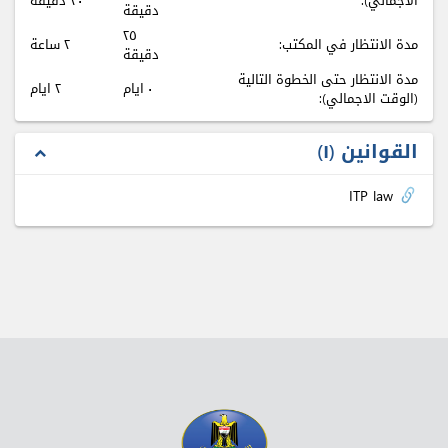
الاجمالي):
٣٠ دقيقة
دقيقة
٢٥
مدة الانتظار في المكتب:
٢ ساعة
دقيقة
مدة الانتظار حتى الخطوة التالية
٠ ايام
٢ ايام
(الوقت الاجمالي):
القوانين
۱
expand_less
ITP law