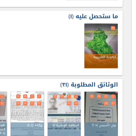
ما ستحصل عليه
۱
٢٩
الهوية الضريبية
الوثائق المطلوبة
٣۱
۱
٢٠
۱٩
٢
۱
٢٦
٢٦
٢٠
۱
٢٠
۱٩
٢
۱
٢۱
٢٩
٢٨
٢٦
٢۱
٢٩
٢٨
٢٨
٢٦
بيان تأسيس (x ٦)
البطاقة الوطنية (x
وكالة (x ٨)
هوية
٦)
المح
(x ٨)