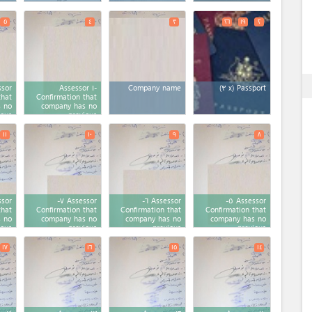
٥
٤
٣
٢٦
۱٩
٢
ex
Assessor ۱-
Company name
Passport (x ٣)
that
Confirmation that
 no
company has no
ious
previous
tion
registration
۱۱
۱٠
٩
٨
Assessor ٧-
Assessor ٦-
Assessor ٥-
that
Confirmation that
Confirmation that
Confirmation that
 no
company has no
company has no
company has no
ious
previous
previous
previous
tion
registration
registration
registration
۱٧
۱٦
۱٥
۱٤