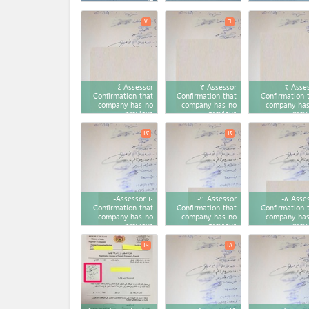
٢)
٧
٦
Assessor ٤-
Assessor ٣-
Assessor ٢-
Confirmation that
Confirmation that
Confirmation 
company has no
company has no
company has
previous
previous
prev
registration
registration
registra
۱٣
۱٢
Assessor ۱٠-
Assessor ٩-
Assessor ٨-
Confirmation that
Confirmation that
Confirmation 
company has no
company has no
company has
previous
previous
prev
registration
registration
registra
۱٩
۱٨