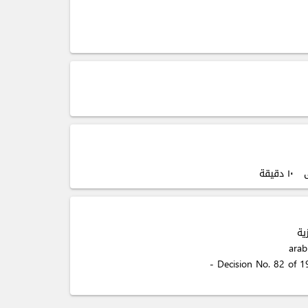
صى
۱٠ دقيقة