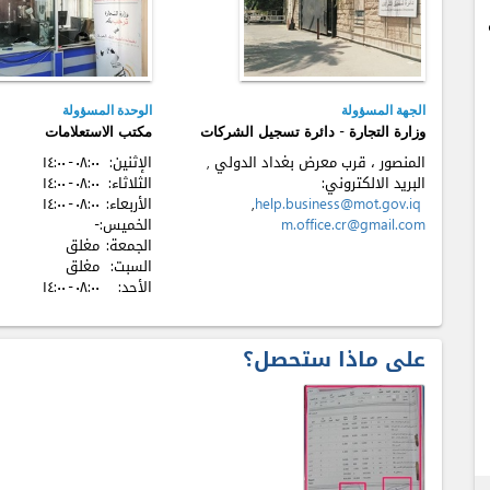
الجهة المسؤولة
الوحدة المسؤولة
وزارة التجارة - دائرة تسجيل الشركات
مكتب الاستعلامات
المنصور ، قرب معرض بغداد الدولي ,
الإثنين:
٠٨:٠٠ - ۱٤:٠٠
البريد الالكتروني:
الثلاثاء:
٠٨:٠٠ - ۱٤:٠٠
help.business@mot.gov.iq
,
الأربعاء:
٠٨:٠٠ - ۱٤:٠٠
m.office.cr@gmail.com
الخميس:
-
الجمعة:
مغلق
السبت:
مغلق
الأحد:
٠٨:٠٠ - ۱٤:٠٠
على ماذا ستحصل؟