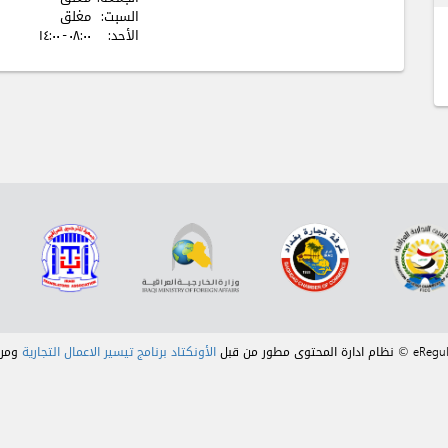
السبت:
مغلق
الأحد:
٠٨:٠٠ - ۱٤:٠٠
الأونكتاد برنامج تيسير الاعمال التجارية
ومر