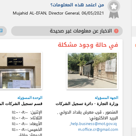
من اعتمد هذه المعلومات؟
Mujahid AL-EFAN, Director General,
06/05/2021
الاخبار عن معلومات غير صحيحة
hat
error
ex
في حالة وجود مشكلة
l
الجهة المسؤولة
الوحدة المسؤولة
وزارة التجارة - دائرة تسجيل الشركات
قسم تسجيل الشركات المح
المنصور ، قرب معرض بغداد الدولي ,
الإثنين:
٠٨:٠٠ - ۱٤:٠٠
البريد الالكتروني:
الثلاثاء:
٠٨:٠٠ - ۱٤:٠٠
help.business@mot.gov.iq
,
الأربعاء:
٠٨:٠٠ - ۱٤:٠٠
m.office.cr@gmail.com
الخميس:
٠٨:٠٠ - ۱٤:٠٠
ex
الجمعة:
مغلق