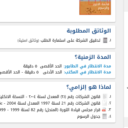
ex
قائمة الاجور
والرسوم
الوثائق المطلوبة
۱.
تدقيق الشركة على استمارة الطلب
(وثائق اصلية)
المدة الزمنية؟
مدة الانتظار في الطابور:
الحد الأقصى
٥ دقيقة
مدة الانتظار في المكتب:
الحد الأدنى
٥ دقيقة
- الحد الأق
لماذا هو إلزامي؟
۱.
قانون الشركات رقم (٢١) المعدل لسنة ٢٠٠٤ - النسخة الانكليزية
٢.
قانون الشركات رقم 21 لسنة 1997 المعدل لسنة 2004 - arabic
٣.
قرار مجلس قيادة الثورة (المنحل) رقم 82 لسنة 1999 - Decision No. 82 of 1999 -
٤.
جدول الرسوم
ex