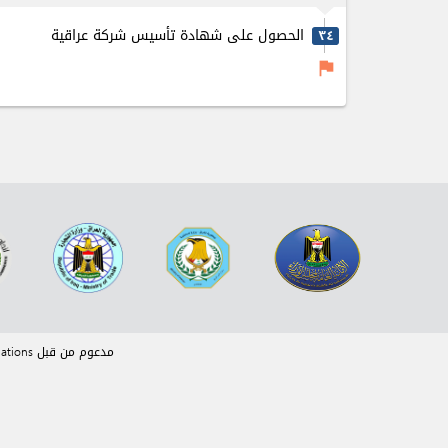
الحصول على شهادة تأسيس شركة عراقية
٣٤
flag
مدعوم من قبل eRegulations © نظام ادارة المحتوى مطور من قبل