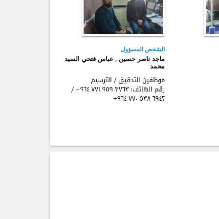
الشخص المسؤول
ماجد ناصر حسين , عباس فتحي السيد
محمد
موظفين التدقيق / الترسيم
رقم الهاتف:
+٩٦٤ ٧٧۱ ٩٥٩ ٣٧٦٣
/
+٩٦٤ ٧٧٠ ٥٣٨ ٦٩٤٢