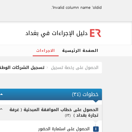
Invalid column name 'oldid'.
دليل الإجراءات في بغداد
الصفحة الرئيسية
الاجراءات
الحصول على رخصة تسجيل
تسجيل الشركات الوطنية - ٢/١٥
خطوات (
٣٤
)
ow_drop_up
الحصول على خطاب الموافقة المبدئية ( غرفة
pand_less
تجارة بغداد )
)
۱٣
(
الحصول على استمارة الحضور
۱