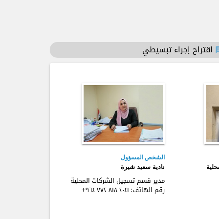
اقتراح إجراء تبسيطي
c
الشخص المسؤول
لية
نادية سعيد شيرة
مدير قسم تسجيل الشركات المحلية
رقم الهاتف:
+٩٦٤ ٧٧٢ ٨۱٨ ٢٠٤۱