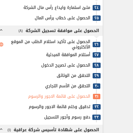
ملئ استمارة وايداع رأس مال الشركة
٢٤
الحصول على خطاب برأس المال
٢٥
الحصول على موافقة تسجيل الشركة
)
٨
(
pand_less
الحصول على تأكيد استلام الطلب من الموقع
٢٦
anguage
الألكتروني
أستلام الموافقة المبدئية
٢٧
الحصول على تصريح الدخول
٢٨
التحقق من الوثائق
٢٩
التحقق من الأسم التجاري
٣٠
الحصول على قائمة الاجور والرسوم
٣۱
تدقيق وختم قائمة الاجور والرسوم
٣٢
دفع رسوم وأجور التسجيل
٣٣
الحصول على شهادة تأسيس شركة عراقية
)
۱
(
pand_less