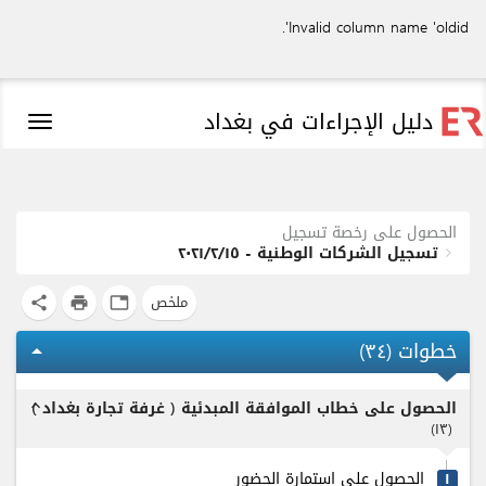
Invalid column name 'oldid'.
دليل الإجراءات في بغداد
Toggle
igation
الحصول على رخصة تسجيل
تسجيل الشركات الوطنية - ٢٠٢١/٢/١٥
ملخص
share
print
tab
خطوات (
٣٤
)
arrow_drop_up
الحصول على خطاب الموافقة المبدئية ( غرفة تجارة بغداد )
expand_less
)
۱٣
(
الحصول على استمارة الحضور
۱