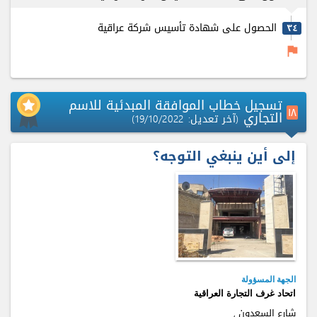
الحصول على شهادة تأسيس شركة عراقية
٣٤
flag
تسجيل خطاب الموافقة المبدئية للاسم
۱٨
التجاري
(آخر تعديل: 19/10/2022)
إلى أين ينبغي التوجه؟
الجهة المسؤولة
اتحاد غرف التجارة العراقية
شارع السعدون ,