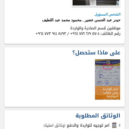
الشخص المسؤول
حيدر عبد الحسن خضير , محمود محمد عبد اللطيف
موظفين قسم الصادرة والواردة
رقم الهاتف:
+٩٦٤ ٧٧٢ ٢۱٩ ٥٧٠٤
/
+٩٦٤ ٧٧٣ ٩۱٤ ٨٤٩٣
على ماذا ستحصل؟
ختم الواردة
على خطاب
الموافقة
المبدئية للاسم
التجاري
الوثائق المطلوبة
۱.
امر توجيه للواردة والدفع
(وثائق اصلية)