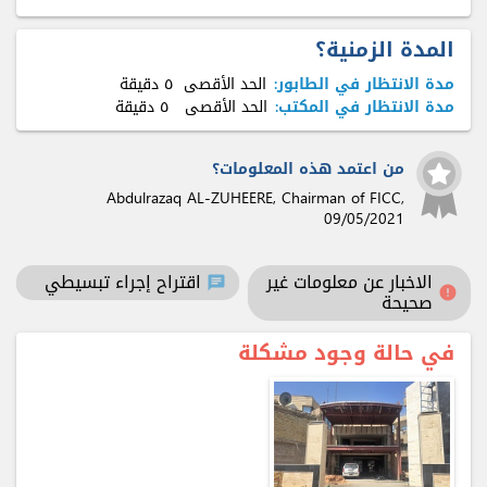
المدة الزمنية؟
مدة الانتظار في الطابور:
الحد الأقصى
٥ دقيقة
مدة الانتظار في المكتب:
الحد الأقصى
٥ دقيقة
من اعتمد هذه المعلومات؟
Abdulrazaq AL-ZUHEERE, Chairman of FICC,
09/05/2021
الاخبار عن معلومات غير
اقتراح إجراء تبسيطي
chat
error
صحيحة
في حالة وجود مشكلة