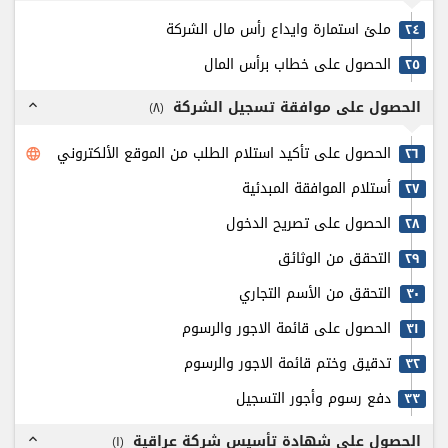
ملئ استمارة وايداع رأس مال الشركة
٢٤
الحصول على خطاب برأس المال
٢٥
الحصول على موافقة تسجيل الشركة
)
٨
(
expand_less
الحصول على تأكيد استلام الطلب من الموقع الألكتروني
٢٦
language
أستلام الموافقة المبدئية
٢٧
الحصول على تصريح الدخول
٢٨
التحقق من الوثائق
٢٩
التحقق من الأسم التجاري
٣٠
الحصول على قائمة الاجور والرسوم
٣۱
تدقيق وختم قائمة الاجور والرسوم
٣٢
دفع رسوم وأجور التسجيل
٣٣
الحصول على شهادة تأسيس شركة عراقية
)
۱
(
expand_less