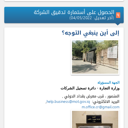
الحصول على أستمارة تدقيق الشركة
٩
(آخر تعديل: 04/05/2022)
إلى أين ينبغي التوجه؟
الجهة المسؤولة
وزارة التجارة - دائرة تسجيل الشركات
المنصور ، قرب معرض بغداد الدولي ,
البريد الالكتروني:
help.business@mot.gov.iq
,
m.office.cr@gmail.com