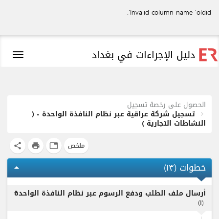
Invalid column name 'oldid'.
دليل الإجراءات في بغداد
Toggle
igation
الحصول على رخصة تسجيل
تسجيل شركة عراقية عبر نظام النافذة الواحدة - (
النشاطات التجارية )
ملخص
share
print
tab
خطوات (
۱٣
)
arrow_drop_up
أرسال ملف الطلب ودفع الرسوم عبر نظام النافذة الواحدة
expand_less
)
۱
(