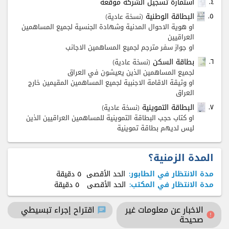
٤.
أستمارة تسجيل الشركة موقعة
٥.
البطاقة الوطنية
(نسخة عادية)
او هوية الاحوال المدنية وشهادة الجنسية لجميع المساهمين
العراقيين
او جواز سفر مترجم لجميع المساهمين الاجانب
٦.
بطاقة السكن
(نسخة عادية)
لجميع المساهمين الذين يعيشون في العراق
او وثيقة الاقامة الاجنبية لجميع المساهمين المقيمين خارج
العراق
٧.
البطاقة التموينية
(نسخة عادية)
او كتاب حجب البطاقة التموينية للمساهمين العراقيين الذين
ليس لديهم بطاقة تموينية
المدة الزمنية؟
مدة الانتظار في الطابور:
الحد الأقصى
٥ دقيقة
مدة الانتظار في المكتب:
الحد الأقصى
٥ دقيقة
الاخبار عن معلومات غير
اقتراح إجراء تبسيطي
chat
error
صحيحة