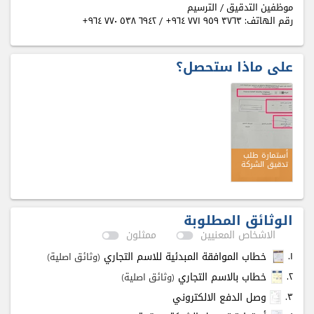
موظفين التدقيق / الترسيم
رقم الهاتف:
+٩٦٤ ٧٧۱ ٩٥٩ ٣٧٦٣
/
+٩٦٤ ٧٧٠ ٥٣٨ ٦٩٤٢
على ماذا ستحصل؟
أستمارة طلب
تدقيق الشركة
الوثائق المطلوبة
الاشخاص المعنيين
ممثلون
۱.
خطاب الموافقة المبدئية للاسم التجاري
(وثائق اصلية)
٢.
خطاب بالاسم التجاري
(وثائق اصلية)
٣.
وصل الدفع الالكتروني