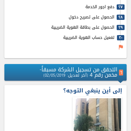
دفع اجور الخدمة
٢٧
الحصول على تصريح دخول
٢٨
الحصول على بطاقة الهوية الضريبية
٢٩
تفعيل حساب الهوية الضريبية
٣٠
flag
التحقق من تسجيل الشركة مسبقاً-
٦
مخمن رقم 4
(آخر تعديل: 02/05/2019)
إلى أين ينبغي التوجه؟