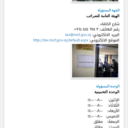
الجهة المسؤولة
الهيئة العامة للضرائب
شارع الخلفاء ,
رقم الهاتف:
+٩٦٤ ٨۱٥ ٦٩٨ ٣
البريد الالكتروني:
tax@mof.gov.iq
الموقع الالكتروني:
http://tax.mof.gov.iq/default.aspx
الوحدة المسؤولة
الوحدة التخمينية
الإثنين:
٠٨:٠٠ - ۱٤:٠٠
الثلاثاء:
٠٨:٠٠ - ۱٤:٠٠
الأربعاء:
٠٨:٠٠ - ۱٤:٠٠
الخميس:
٠٨:٠٠ - ۱٤:٠٠
الجمعة:
مغلق
السبت:
مغلق