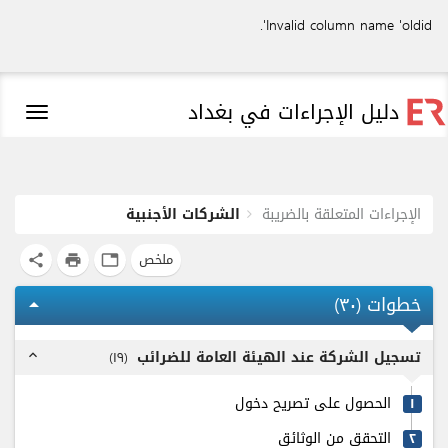
Invalid column name 'oldid'.
دليل الإجراءات في بغداد
Toggle
igation
الإجراءات المتعلقة بالضريبة
الشركات الأجنبية
ملخص
share
print
tab
خطوات (
٣٠
)
arrow_drop_up
تسجيل الشركة عند الهيئة العامة للضرائب
)
۱٩
(
expand_less
الحصول على تصريح دخول
۱
التحقق من الوثائق
٢