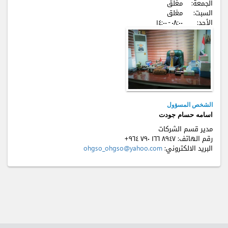
الجمعة:
مغلق
السبت:
مغلق
الأحد:
٠٨:٠٠ - ۱٤:٠٠
الشخص المسؤول
اسامه حسام جودت
مدير قسم الشركات
رقم الهاتف:
+٩٦٤ ٧٩٠ ۱٦٦ ٨٩٤٧
البريد الالكتروني:
ohgso_ohgso@yahoo.com