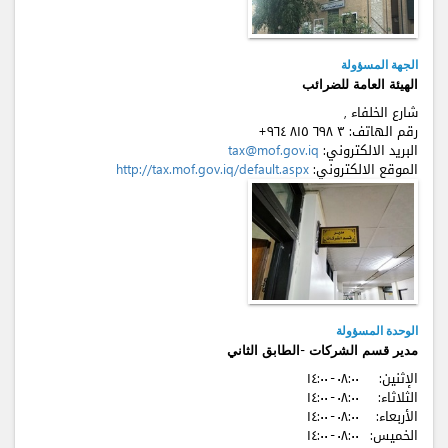
الجهة المسؤولة
الهيئة العامة للضرائب
شارع الخلفاء ,
رقم الهاتف:
+٩٦٤ ٨۱٥ ٦٩٨ ٣
البريد الالكتروني:
tax@mof.gov.iq
الموقع الالكتروني:
http://tax.mof.gov.iq/default.aspx
الوحدة المسؤولة
مدير قسم الشركات -الطابق الثاني
الإثنين:
٠٨:٠٠ - ۱٤:٠٠
الثلاثاء:
٠٨:٠٠ - ۱٤:٠٠
الأربعاء:
٠٨:٠٠ - ۱٤:٠٠
الخميس:
٠٨:٠٠ - ۱٤:٠٠