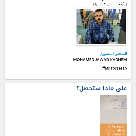
الأحد:
٠٨:٠٠ - ۱٤:٠٠
الشخص المسؤول
MOHAMED JAWAD KADHEM
Assessor staff
على ماذا ستحصل؟
Assessor ٤-
Confirmation
that company