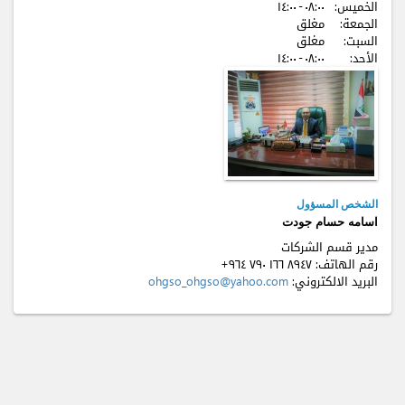
الخميس:
٠٨:٠٠ - ۱٤:٠٠
الجمعة:
مغلق
السبت:
مغلق
الأحد:
٠٨:٠٠ - ۱٤:٠٠
الشخص المسؤول
اسامه حسام جودت
مدير قسم الشركات
رقم الهاتف:
+٩٦٤ ٧٩٠ ۱٦٦ ٨٩٤٧
البريد الالكتروني:
ohgso_ohgso@yahoo.com