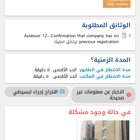
Confirmation
that company
has no
previous
registration
الوثائق المطلوبة
Assessor 12- Confirmation that company has no
۱.
previous registration
(وثائق اصلية)
المدة الزمنية؟
مدة الانتظار في الطابور:
الحد الأقصى
٥ دقيقة
مدة الانتظار في المكتب:
الحد الأقصى
٥ دقيقة
الاخبار عن معلومات غير
اقتراح إجراء تبسيطي
chat
error
صحيحة
في حالة وجود مشكلة