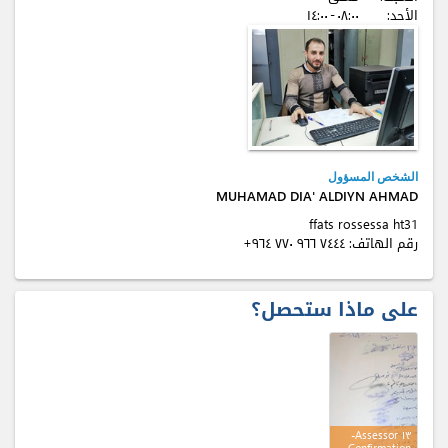
الأحد:
٠٨:٠٠ - ۱٤:٠٠
الشخص المسؤول
MUHAMAD DIA' ALDIYN AHMAD
13th assessor staff
رقم الهاتف:
+٩٦٤ ٧٧٠ ٩٦٦ ٧٤٤٤
على ماذا ستحصل؟
Assessor ۱٣-