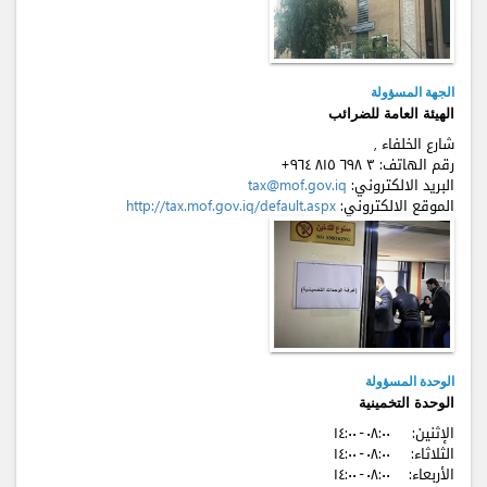
الجهة المسؤولة
الهيئة العامة للضرائب
شارع الخلفاء ,
رقم الهاتف:
+٩٦٤ ٨۱٥ ٦٩٨ ٣
البريد الالكتروني:
tax@mof.gov.iq
الموقع الالكتروني:
http://tax.mof.gov.iq/default.aspx
الوحدة المسؤولة
الوحدة التخمينية
الإثنين:
٠٨:٠٠ - ۱٤:٠٠
الثلاثاء:
٠٨:٠٠ - ۱٤:٠٠
الأربعاء:
٠٨:٠٠ - ۱٤:٠٠