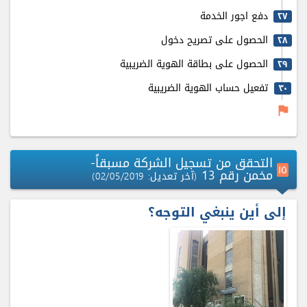
دفع اجور الخدمة
٢٧
الحصول على تصريح دخول
٢٨
الحصول على بطاقة الهوية الضريبية
٢٩
تفعيل حساب الهوية الضريبية
٣٠
flag
التحقق من تسجيل الشركة مسبقاً-
۱٥
مخمن رقم 13
(آخر تعديل: 02/05/2019)
إلى أين ينبغي التوجه؟