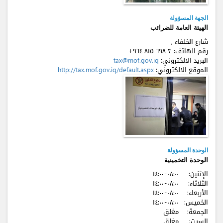
الجهة المسؤولة
الهيئة العامة للضرائب
شارع الخلفاء ,
رقم الهاتف:
+٩٦٤ ٨۱٥ ٦٩٨ ٣
البريد الالكتروني:
tax@mof.gov.iq
الموقع الالكتروني:
http://tax.mof.gov.iq/default.aspx
الوحدة المسؤولة
الوحدة التخمينية
الإثنين:
٠٨:٠٠ - ۱٤:٠٠
الثلاثاء:
٠٨:٠٠ - ۱٤:٠٠
الأربعاء:
٠٨:٠٠ - ۱٤:٠٠
الخميس:
٠٨:٠٠ - ۱٤:٠٠
الجمعة:
مغلق
السبت:
مغلق