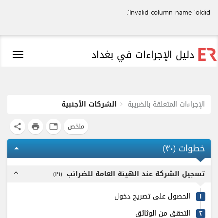
Invalid column name 'oldid'.
دليل الإجراءات في بغداد
Toggle
igation
الإجراءات المتعلقة بالضريبة
الشركات الأجنبية
ملخص
share
print
tab
خطوات (
٣٠
)
arrow_drop_up
تسجيل الشركة عند الهيئة العامة للضرائب
)
۱٩
(
expand_less
الحصول على تصريح دخول
۱
التحقق من الوثائق
٢