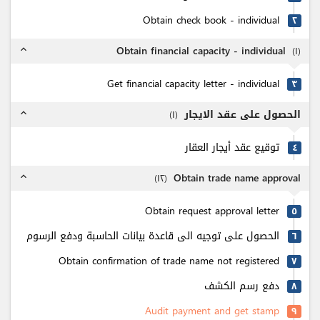
Obtain check book - individual
٢
Obtain financial capacity - individual
(
۱
)
expand_less
Get financial capacity letter - individual
٣
الحصول على عقد الايجار
)
۱
(
expand_less
توقيع عقد أيجار العقار
٤
Obtain trade name approval
)
۱٢
(
expand_less
Obtain request approval letter
٥
الحصول على توجيه الى قاعدة بيانات الحاسبة ودفع الرسوم
٦
Obtain confirmation of trade name not registered
٧
دفع رسم الكشف
٨
Audit payment and get stamp
٩