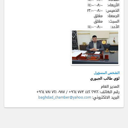
الأربعاء:
٠٨:٠٠ - ۱٤:٠٠
الخميس:
٠٨:٠٠ - ۱٣:٠٠
الجمعة:
مغلق
السبت:
مغلق
الأحد:
٠٨:٠٠ - ۱٤:٠٠
الشخص المسؤول
لؤي طالب الجبوري
المدير العام
رقم الهاتف:
+٩٦٤ ٧٧٣ ٤٤٢ ٢٩٢٢
/
+٩٦٤ ٧٨۱ ٧٢۱ ٠٩٨٧
البريد الالكتروني:
baghdad_chamber@yahoo.com