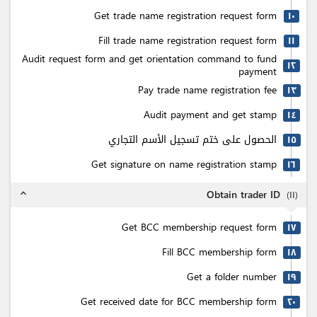
Get trade name registration request form
۱٠
Fill trade name registration request form
۱۱
Audit request form and get orientation command to fund
۱٢
payment
Pay trade name registration fee
۱٣
Audit payment and get stamp
۱٤
الحصول على ختم تسجيل الأسم التجاري
۱٥
Get signature on name registration stamp
۱٦
Obtain trader ID
(
۱۱
)
expand_less
Get BCC membership request form
۱٧
Fill BCC membership form
۱٨
Get a folder number
۱٩
Get received date for BCC membership form
٢٠