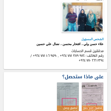
الشخص المسؤول
علاء حسن ولي ، افتخار محسن ، نضال علي حسين
مدققين قسم الحسابات
رقم الهاتف:
+٩٦٤ ٧٧۱ ۱٠٦ ٩٥٩٠ , +٩٦٤ ٧٧۱ ٣٨٩ ٩٨٢٠
/
+٩٦٤ ٧٧٠ ٢٦٦ ۱٣٩٤
على ماذا ستحصل؟
تدقيق ختم دفع
تدقيق وصل