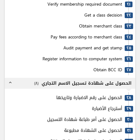
Verify membership required document
٢۱
Get a class decision
٢٢
Obtain merchant class
٢٣
Pay fees according to merchant class
٢٤
Audit payment and get stamp
٢٥
Register information to computer system
٢٦
Obtain BCC ID
٢٧
الحصول على شهادة تسجيل الاسم التجاري
)
٨
(
expand_less
الحصول على رقم الاضبارة وتاريخها
٢٨
أسترجاع الأضبارة
٢٩
الحصول على أمر طباعة شهادة التسجيل
٣٠
الحصول على الشهادة مطبوعة
٣۱