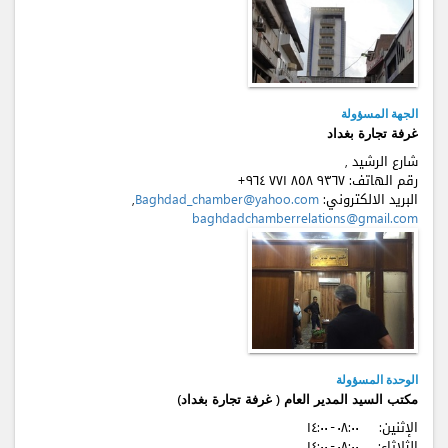
الجهة المسؤولة
غرفة تجارة بغداد
شارع الرشيد ,
رقم الهاتف:
+٩٦٤ ٧٧۱ ٨٥٨ ٩٣٦٧
البريد الالكتروني:
Baghdad_chamber@yahoo.com
,
baghdadchamberrelations@gmail.com
الوحدة المسؤولة
مكتب السيد المدير العام ( غرفة تجارة بغداد)
الإثنين:
٠٨:٠٠ - ۱٤:٠٠
الثلاثاء:
٠٨:٠٠ - ۱٤:٠٠