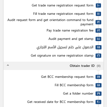
Get trade name registration request form
۱٠
Fill trade name registration request form
۱۱
Audit request form and get orientation command to fund
۱٢
payment
Pay trade name registration fee
۱٣
Audit payment and get stamp
۱٤
الحصول على ختم تسجيل الأسم التجاري
۱٥
Get signature on name registration stamp
۱٦
Obtain trader ID
(
۱۱
)
expand_less
Get BCC membership request form
۱٧
Fill BCC membership form
۱٨
Get a folder number
۱٩
Get received date for BCC membership form
٢٠