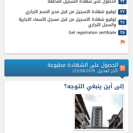
الحصول على شهادة التسجيل المدققة
٣٢
توقيع شهادة التسجيل من قبل مدير الاسم التجاري
٣٣
توقيع شهادة التسجيل من قبل مسجل الأسماء التجارية
٣٤
والسجل التجاري
Get registration certificate
٣٥
flag
الحصول على الشهادة مطبوعة
٣۱
(آخر تعديل: 25/08/2019)
إلى أين ينبغي التوجه؟