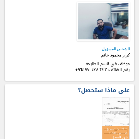
الشخص المسؤول
كرار محمود حاتم
موظف في قسم الطابعة
+٩٦٤ ٧٧٠ ٤٣٨ ٢٤۱٣
رقم الهاتف:
على ماذا ستحصل؟
شهادة تسجيل
الاسم والقيد
في السجل