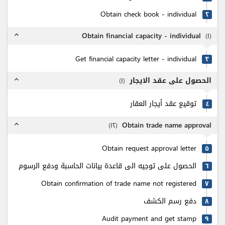
Obtain check book - individual
٢
Obtain financial capacity - individual
(
۱
)
expand_less
Get financial capacity letter - individual
٣
الحصول على عقد الايجار
)
۱
(
expand_less
توقيع عقد أيجار العقار
٤
Obtain trade name approval
)
۱٢
(
expand_less
Obtain request approval letter
٥
الحصول على توجيه الى قاعدة بيانات الحاسبة ودفع الرسوم
٦
Obtain confirmation of trade name not registered
٧
دفع رسم الكشف
٨
Audit payment and get stamp
٩