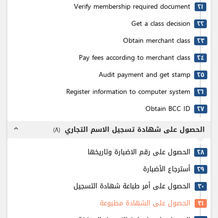
Verify membership required document
٢۱
Get a class decision
٢٢
Obtain merchant class
٢٣
Pay fees according to merchant class
٢٤
Audit payment and get stamp
٢٥
Register information to computer system
٢٦
Obtain BCC ID
٢٧
الحصول على شهادة تسجيل الاسم التجاري
)
٨
(
expand_less
الحصول على رقم الاضبارة وتاريخها
٢٨
أسترجاع الأضبارة
٢٩
الحصول على أمر طباعة شهادة التسجيل
٣٠
الحصول على الشهادة مطبوعة
٣۱