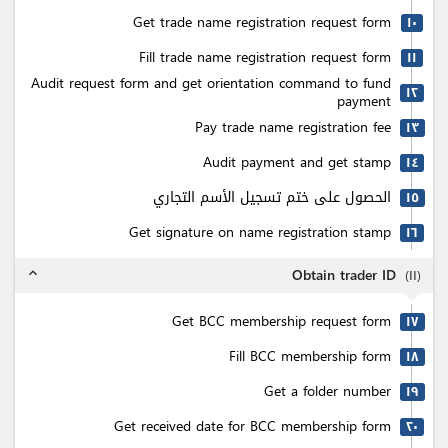
Get trade name registration request form
۱٠
Fill trade name registration request form
۱۱
Audit request form and get orientation command to fund
۱٢
payment
Pay trade name registration fee
۱٣
Audit payment and get stamp
۱٤
الحصول على ختم تسجيل الأسم التجاري
۱٥
Get signature on name registration stamp
۱٦
Obtain trader ID
(
۱۱
)
expand_less
Get BCC membership request form
۱٧
Fill BCC membership form
۱٨
Get a folder number
۱٩
Get received date for BCC membership form
٢٠