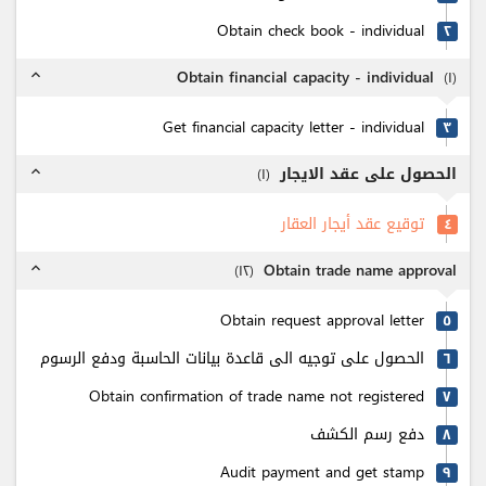
Obtain check book - individual
٢
Obtain financial capacity - individual
(
۱
)
expand_less
Get financial capacity letter - individual
٣
الحصول على عقد الايجار
)
۱
(
expand_less
توقيع عقد أيجار العقار
٤
Obtain trade name approval
)
۱٢
(
expand_less
Obtain request approval letter
٥
الحصول على توجيه الى قاعدة بيانات الحاسبة ودفع الرسوم
٦
Obtain confirmation of trade name not registered
٧
دفع رسم الكشف
٨
Audit payment and get stamp
٩