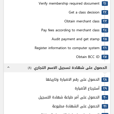
Verify membership required document
٢۱
Get a class decision
٢٢
Obtain merchant class
٢٣
Pay fees according to merchant class
٢٤
Audit payment and get stamp
٢٥
Register information to computer system
٢٦
Obtain BCC ID
٢٧
الحصول على شهادة تسجيل الاسم التجاري
)
٨
(
expand_less
الحصول على رقم الاضبارة وتاريخها
٢٨
أسترجاع الأضبارة
٢٩
الحصول على أمر طباعة شهادة التسجيل
٣٠
الحصول على الشهادة مطبوعة
٣۱