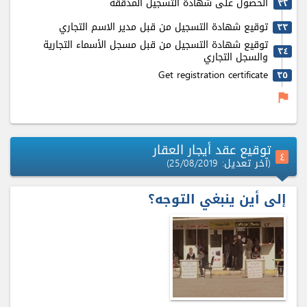
الحصول على شهادة التسجيل المدققة
٣٢
توقيع شهادة التسجيل من قبل مدير الاسم التجاري
٣٣
توقيع شهادة التسجيل من قبل مسجل الأسماء التجارية
٣٤
والسجل التجاري
Get registration certificate
٣٥
flag
توقيع عقد أيجار العقار
٤
(آخر تعديل: 25/08/2019)
إلى أين ينبغي التوجه؟