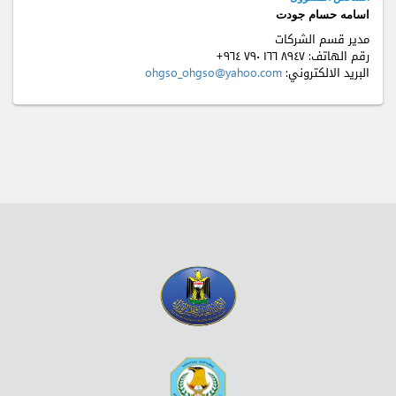
اسامه حسام جودت
مدير قسم الشركات
رقم الهاتف:
+٩٦٤ ٧٩٠ ۱٦٦ ٨٩٤٧
البريد الالكتروني:
ohgso_ohgso@yahoo.com