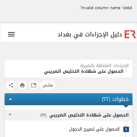
Invalid column name 'oldid'.
دليل الإجراءات في بغداد
Toggle
igation
الإجراءات المتعلقة بالضريبة
الحصول على شهادة التخليص الضريبي
ملخص
share
print
tab
خطوات (
٢٢
)
arrow_drop_up
الحصول على شهادة التخليص الضريبي
)
٢٢
(
expand_less
الحصول على تصريح الدخول
۱