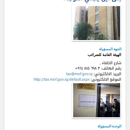
الجهة المسؤولة
الهيئة العامة للضرائب
شارع الخلفاء ,
رقم الهاتف:
+٩٦٤ ٨۱٥ ٦٩٨ ٣
البريد الالكتروني:
tax@mof.gov.iq
الموقع الالكتروني:
http://tax.mof.gov.iq/default.aspx
الوحدة المسؤولة