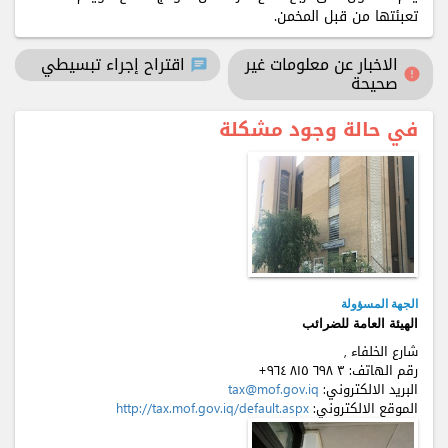
تعبئتها من قبل المخمن.
الاخبار عن معلومات غير
اقتراح إجراء تبسيطي
chat
error
صحيحة
في حالة وجود مشكلة
الجهة المسؤولة
الهيئة العامة للضرائب
شارع الخلفاء ,
رقم الهاتف:
+٩٦٤ ٨۱٥ ٦٩٨ ٣
البريد الالكتروني:
tax@mof.gov.iq
الموقع الالكتروني:
http://tax.mof.gov.iq/default.aspx