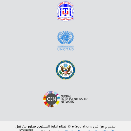
مدعوم من قبل eRegulations © نظام ادارة المحتوى مطور من قبل